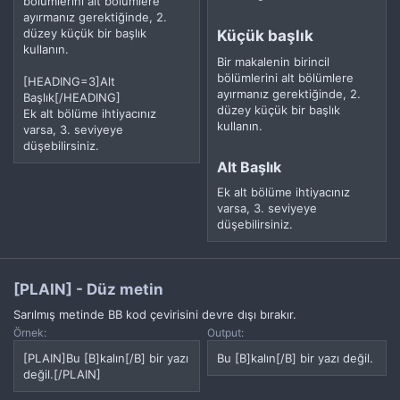
bölümlerini alt bölümlere
ayırmanız gerektiğinde, 2.
düzey küçük bir başlık
Küçük başlık​
kullanın.
Bir makalenin birincil
bölümlerini alt bölümlere
[HEADING=3]Alt
ayırmanız gerektiğinde, 2.
Başlık[/HEADING]
düzey küçük bir başlık
Ek alt bölüme ihtiyacınız
kullanın.
varsa, 3. seviyeye
düşebilirsiniz.
Alt Başlık​
Ek alt bölüme ihtiyacınız
varsa, 3. seviyeye
düşebilirsiniz.
[PLAIN] - Düz metin
Sarılmış metinde BB kod çevirisini devre dışı bırakır.
Örnek:
Output:
[PLAIN]Bu [B]kalın[/B] bir yazı
Bu [B]kalın[/B] bir yazı değil.
değil.[/PLAIN]