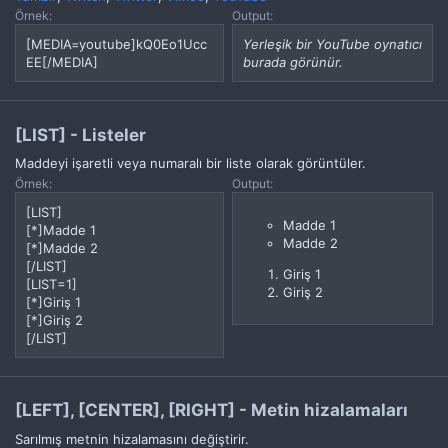
Örnek:
Output:
[MEDIA=youtube]kQ0Eo1Ucc
Yerleşik bir YouTube oynatıcı
EE[/MEDIA]
burada görünür.
[LIST] - Listeler
Maddeyi işaretli veya numaralı bir liste olarak görüntüler.
Örnek:
Output:
[LIST]
Madde 1
[*]Madde 1
Madde 2
[*]Madde 2
[/LIST]
Giriş 1
[LIST=1]
Giriş 2
[*]Giriş 1
[*]Giriş 2
[/LIST]
[LEFT], [CENTER], [RIGHT] - Metin hizalamaları
Sarılmış metnin hizalamasını değiştirir.