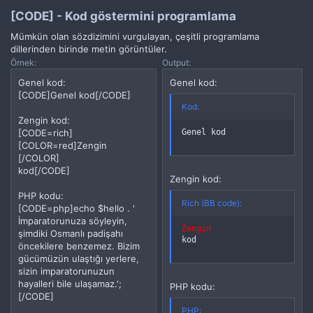
[CODE] - Kod göstermini programlama
Mümkün olan sözdizimini vurgulayan, çeşitli programlama
dillerinden birinde metin görüntüler.
Örnek:
Output:
Genel kod:
Genel kod:
[CODE]Genel kod[/CODE]
Kod:
Zengin kod:
Genel kod
[CODE=rich]
[COLOR=red]Zengin
[/COLOR]
kod[/CODE]
Zengin kod:
PHP kodu:
Rich (BB code):
[CODE=php]echo $hello . '
İmparatorunuza söyleyin,
Zengin 
şimdiki Osmanlı padişahı
kod
öncekilere benzemez. Bizim
gücümüzün ulaştığı yerlere,
sizin imparatorunuzun
hayalleri bile ulaşamaz.';
PHP kodu:
[/CODE]
PHP: