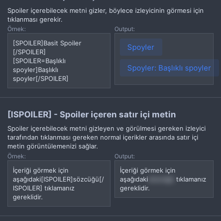
Spoiler içerebilecek metni gizler, böylece izleyicinin görmesi için
tıklanması gerekir.
Örnek:
Output:
[SPOILER]Basit Spoiler
Spoyler
[/SPOILER]
[SPOILER=Başlıklı
Spoyler:
Başlıklı spoyler
spoyler]Başlıklı
spoyler[/SPOILER]
[ISPOILER] - Spoiler içeren satır içi metin
Spoiler içerebilecek metni gizleyen ve görülmesi gereken izleyici
tarafından tıklanması gereken normal içerikler arasında satır içi
metin görüntülemenizi sağlar.
Örnek:
Output:
İçeriği görmek için
İçeriği görmek için
aşağıdaki[ISPOILER]sözcüğü[/
aşağıdaki
sözcüğü
tıklamanız
ISPOILER] tıklamanız
gereklidir.
gereklidir.