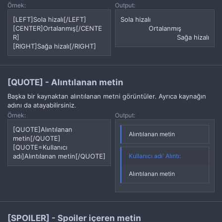
Örnek:
Output:
[LEFT]Sola hizalı[/LEFT]
Sola hizalı​
[CENTER]Ortalanmış[/CENTE
Ortalanmış​
R]
Sağa hizalı​
[RIGHT]Sağa hizalı[/RIGHT]
[QUOTE] - Alıntılanan metin
Başka bir kaynaktan alıntılanan metni görüntüler. Ayrıca kaynağın
adını da atayabilirsiniz.
Örnek:
Output:
[QUOTE]Alıntılanan
Alıntılanan metin
metin[/QUOTE]
[QUOTE=Kullanıcı
adı]Alıntılanan metin[/QUOTE]
Kullanıcı adı' Alıntı:
Alıntılanan metin
[SPOILER] - Spoiler içeren metin