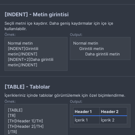
[INDENT] - Metin girintisi
Seçili metni içe kaydırır. Daha geniş kaydırmalar için içe içe
kullanılabilir.
Örnek:
Output:
Normal metin
Normal metin
[INDENT]Girintili
Girintili metin​
metin[/INDENT]
Daha girintili metin​
[INDENT=2]Daha girintili
metin[/INDENT]
[TABLE] - Tablolar
İçerikleriniz içinde tablolar görüntülemek için özel biçimlendirme.
Örnek:
Output:
[TABLE]
Header 1
Header 2
[TR]
İçerik 1
İçerik 2
[TH]Header 1[/TH]
[TH]Header 2[/TH]
[/TR]