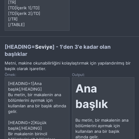
[TR]
[TD]İçerik 1[/TD]
[TD]İçerik 2[/TD]
[/TR]
[/TABLE]
[HEADING=
Seviye
] - 1'den 3'e kadar olan
başlıklar
Metni, makine okunabilirliğini kolaylaştırmak için yapılandırılmış bir
başlık olarak işaretler.
Örnek:
Output:
[HEADING=1]Ana
Ana
başlık[/HEADING]
Bu metin, bir makalenin ana
başlık​
bölümlerini ayırmak için
kullanılan ana bir başlık altında
gelir.
Bu metin, bir makalenin ana
[HEADING=2]Küçük
bölümlerini ayırmak için
başlık[/HEADING]
kullanılan ana bir başlık
Bir makalenin birincil
altında gelir.