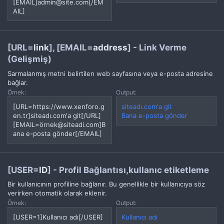
[EMAIL]admin@site.com[/EM
AIL]
[URL=
link
], [EMAIL=
address
] - Link Verme
(Gelişmiş)
Sarmalanmış metni belirtilen web sayfasına veya e-posta adresine
bağlar.
Örnek:
Output:
[URL=https://www.xenforo.g
siteadı.com'a git
en.tr]siteadı.com'a git[/URL]
Bana e-posta gönder
[EMAIL=örnek@siteadi.com]B
ana e-posta gönder[/EMAIL]
[USER=
ID
] - Profil Bağlantısı,kullanıc etiketleme
Bir kullanıcının profiline bağlanır. Bu genellikle bir kullanıcıya söz
verirken otomatik olarak eklenir.
Örnek:
Output:
[USER=1]Kullanıcı adı[/USER]
Kullanıcı adı