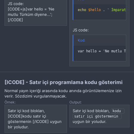
JS code:
[CODE=js]var hello = 'Ne
echo
$hello
.
' İmparatoru
mutlu Türküm diyene...';
[/CODE]
JS code:
Kod:
var hello = 'Ne mutlu Türk
[ICODE] - Satır içi programlama kodu gösterimi
Normal yayın içeriği arasında kodu anında görüntülemenize izin
verir. Sözdizimi vurgulanmayacak.
Örnek:
Output:
Satır içi kod blokları,
Satır içi kod blokları,
kodu 
[ICODE]kodu satır içi
satır içi göstermenin 
göstermenin [/ICODE] uygun
uygun bir yoludur.
bir yoludur.