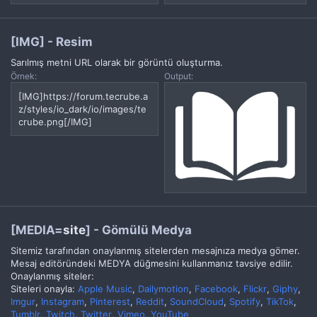
[IMG] - Resim
Sarılmış metni URL olarak bir görüntü oluşturma.
Örnek:
Output:
[IMG]https://forum.tecrube.a
z/styles/io_dark/io/images/te
crube.png[/IMG]
[MEDIA=
site
] - Gömülü Medya
Sitemiz tarafından onaylanmış sitelerden mesajnıza medya gömer.
Mesaj editöründeki MEDYA düğmesini kullanmanız tavsiye edilir.
Onaylanmış siteler:
Siteleri onayla:
Apple Music
,
Dailymotion
,
Facebook
,
Flickr
,
Giphy
,
Imgur
,
Instagram
,
Pinterest
,
Reddit
,
SoundCloud
,
Spotify
,
TikTok
,
Tumblr
,
Twitch
,
Twitter
,
Vimeo
,
YouTube