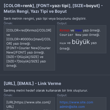
[COLOR=
renk
], [FONT=
yazı tipi
], [SIZE=
boyut
] -
Metin Rengi, Yazı Tipi ve Boyut
Sarılı metnin rengini, yazı tipi veya boyutunu değiştirir.
Örnek:
Output:
[COLOR=red]Kırmızı[/COLOR]
Kırmızı
ve
mavi
yazı örneği.
ve
yazı örneği.
Courier New
[COLOR=#0000cc]mavi[/COL
büyük
ve
yazı
OR] yazı örneği.
Küçük
[FONT=Courier New]Courier
örneği.
New[/FONT] yazı örneği.
[SIZE=1]Küçük[/SIZE] ve
[SIZE=7]büyük[/SIZE] yazı
örneği.
[URL], [EMAIL] - Link Verme
Sarılmış metni hedef olarak kullanarak bir link oluşturur.
Örnek:
Output:
[URL]https://www.site.com[/
https://www.site.com
URL]
admin@site.com