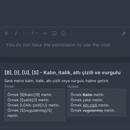
Kalın
Yatık
Daha fazla seçenek…
Paragraf biçimi
Bağlantı ekle
Resim ekle
İfadeler
Daha fazla seçenek…
Biçim
9
Normal
Arial
You do not have the permission to use the chat.
10
Book Antiqua
Başlık 1
Yazı boyutu
Alıntı
Medya
Metin rengi
Tablo ekle
Yazı tipi
Yatay çizgi ekle
Üzeri çizik
Spoyler
Altını çiz
Kod
Satır içi kod
Satır içi spoiler
12
Courier New
Başlık 2
15
Georgia
Başlık 3
18
Tahoma
[B], [I], [U], [S] - Kalın, italik, altı çizili ve vurgulu
22
Times New Roman
Sarılı metni kalın, italik, altı çizili veya vurgulu haline getirir.
Örnek:
Output:
26
Trebuchet MS
Örnek [B]Kalın[/B] metin.
Örnek
Kalın
metin.
Verdana
Örnek [I]yatık[/I] metin.
Örnek
yatık
metin.
Örnek [U]Altı çizili[/U] metin.
Örnek
Altı çizili
metin.
Örnek [S]vugulanmış[/S]
Örnek
vugulanmış
metin.
metin.