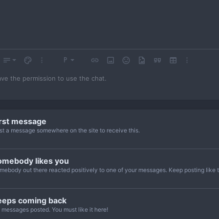
yi kaldır
k
Yazı boyutu
Metin rengi
Daha fazla seçenek…
Paragraf biçimi
Bağlantı ekle
Resim ekle
İfadeler
Medya
Alıntı
Tablo ekle
Daha fazla
Normal
ve the permission to use the chat.
ntiqua
Başlık 1
e
ik
nı çiz
Satır içi kod
Satır içi spoiler
ier New
Başlık 2
a
Başlık 3
irst message
a
st a message somewhere on the site to receive this.
 New Roman
het MS
omebody likes you
a
mebody out there reacted positively to one of your messages. Keep posting like t
eeps coming back
 messages posted. You must like it here!