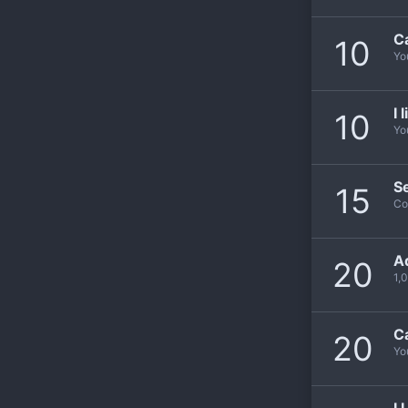
Ca
10
Yo
I 
10
Yo
Se
15
Co
A
20
1,
Ca
20
Yo
I 