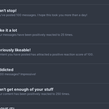
n't stop!
u've posted 100 messages. I hope this took you more than a day!
like it a lot
ur messages have been positively reacted to 25 times.
riously likeable!
ntent you have posted has attracted a positive reaction score of 100.
ddicted
000 messages? Impressive!
n't get enough of your stuff
ur content has been positively reacted to 250 times.
LOVE IT!