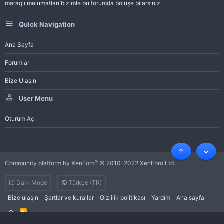
maraqlı məlumatları bizimlə bu forumda bölüşə bilərsiniz.
Quick Navigation
Ana Sayfa
Forumlar
Bize Ulaşın
User Menu
Oturum Aç
Üst
Alt
®
Community platform by XenForo
© 2010-2022 XenForo Ltd.
iO Dark Mode
Türkçe (TR)
Bize ulaşın
Şartlar ve kurallar
Gizlilik politikası
Yardım
Ana sayfa
R
S