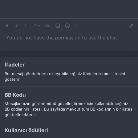
Kalın
Yatık
Daha fazla seçenek…
Paragraf biçimi
Bağlantı ekle
Resim ekle
İfadeler
Daha fazla seçenek…
Biçim
9
Normal
Arial
You do not have the permission to use the chat.
10
Book Antiqua
Başlık 1
Yazı boyutu
Alıntı
Medya
Metin rengi
Tablo ekle
Yazı tipi
Yatay çizgi ekle
Üzeri çizik
Spoyler
Altını çiz
Kod
Satır içi kod
Satır içi spoiler
12
Courier New
Başlık 2
15
Georgia
Başlık 3
İfadeler
18
Tahoma
Bu, mesaj gönderirken ekleyebileceğiniz ifadelerin tam listesini
22
Times New Roman
gösterir.
26
Trebuchet MS
Verdana
BB Kodu
Mesajlarınızın görünümünü güzelleştirmek için kullanabileceğiniz
BB kodlarının listesi. Bu sayfada mevcut tüm BB kodlarının bir listesi
gösterilmektedir.
Kullanıcı ödülleri